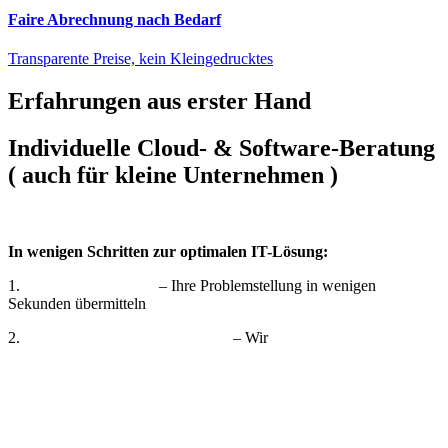
Faire Abrechnung nach Bedarf
Transparente Preise, kein Kleingedrucktes
Erfahrungen aus erster Hand
Individuelle Cloud- & Software-Beratung
( auch für kleine Unternehmen )
In wenigen Schritten zur optimalen IT-Lösung:
1.
Formular ausfüllen
– Ihre Problemstellung in wenigen
Sekunden übermitteln
2.
Unverbindliches Erstgespräch
– Wir
besprechen Ihre
Herausforderungen
3.
Individuellen Lösungsweg definieren
– Passend zu Ihren
Bedürfnissen
4.
Lösung umsetzen
– Durch uns oder mit unserer Unterstützung