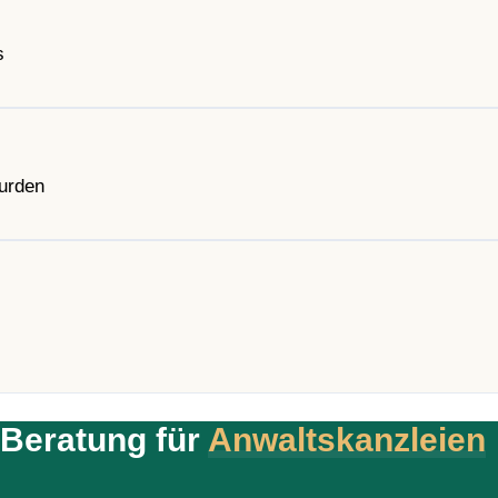
s
wurden
-Beratung für
Anwaltskanzleien