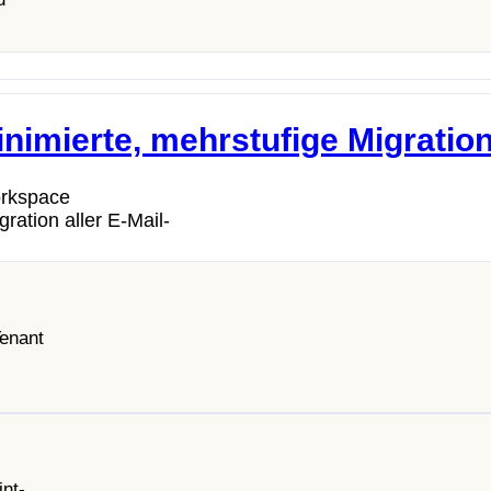
inimierte, mehrstufige Migratio
orkspace
ation aller E-Mail-
enant
nt-