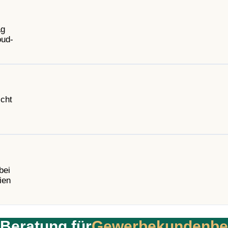
ag
oud-
icht
bei
ien
-Beratung für
Gewerbekundenbe