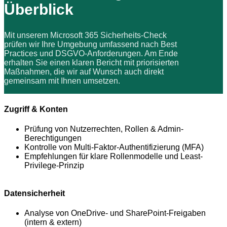
Überblick
Mit unserem Microsoft 365 Sicherheits-Check
prüfen wir Ihre Umgebung umfassend nach Best
Practices und DSGVO-Anforderungen. Am Ende
erhalten Sie einen klaren Bericht mit priorisierten
Maßnahmen, die wir auf Wunsch auch direkt
gemeinsam mit Ihnen umsetzen.
Zugriff & Konten
Prüfung von Nutzerrechten, Rollen & Admin-
Berechtigungen
Kontrolle von Multi-Faktor-Authentifizierung (MFA)
Empfehlungen für klare Rollenmodelle und Least-
Privilege-Prinzip
Datensicherheit
Analyse von OneDrive- und SharePoint-Freigaben
(intern & extern)